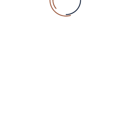
20bet Kod Promocyjny Bez Depozytu 397
(3)
22 Bet 592
(3)
22 Bet 994
(3)
22 Bet Casino 990
(3)
22bet
(1)
22bet Apk 246
(3)
22bet Apk 595
(1)
22bet App 168
(2)