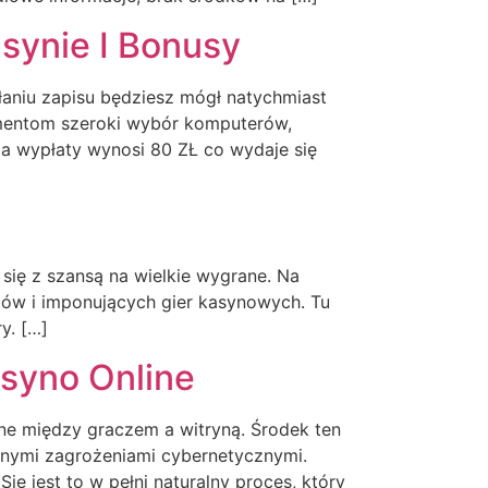
asynie I Bonusy
słaniu zapisu będziesz mógł natychmiast
umentom szeroki wybór komputerów,
a wypłaty wynosi 80 ZŁ co wydaje się
 się z szansą na wielkie wygrane. Na
tów i imponujących gier kasynowych. Tu
y. […]
syno Online
ane między graczem a witryną. Środek ten
alnymi zagrożeniami cybernetycznymi.
ę jest to w pełni naturalny proces, który