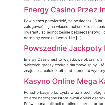
Energy Casino Przez In
Powinieneś potwierdzić, że posiadasz 18 lat 
zalogować się na własne rachunek rozlicze
gwarantując jednocześnie bezpieczeństwo i 
odrobinę wysoką kwotą. Nie […]
Powszednie Jackpoty 
Energy Casino jest to wyjątkowe obszar dla m
świeżych graczy czekają darmowe spiny, któ
znajdziesz całokształt – od momentu wybitnyc
Kasyno Online Mega K
Ponadto kasyno korzysta wraz z technologi s
dzierży nadrzędne istota gwoli opieki osobo
Poświęcona aplikacji mobilne na rzecz progra