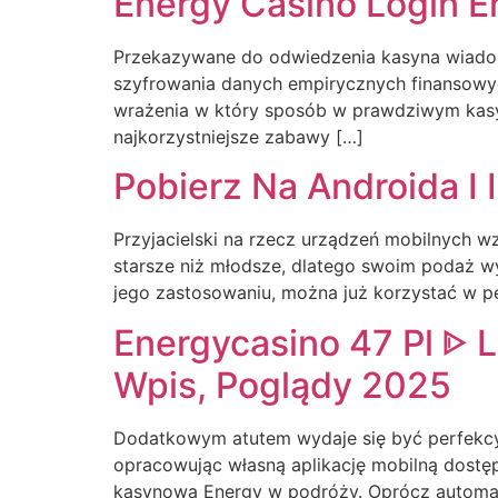
Energy Casino Login 
Przekazywane do odwiedzenia kasyna wiado
szyfrowania danych empirycznych finansowyc
wrażenia w który sposób w prawdziwym kasyn
najkorzystniejsze zabawy […]
Pobierz Na Androida I 
Przyjacielski na rzecz urządzeń mobilnych 
starsze niż młodsze, dlatego swoim podaż wy
jego zastosowaniu, można już korzystać w pe
Energycasino 47 Pl ᐈ
Wpis, Poglądy 2025
Dodatkowym atutem wydaje się być perfekcyj
opracowując własną aplikację mobilną dostęp
kasynową Energy w podróży. Oprócz automat