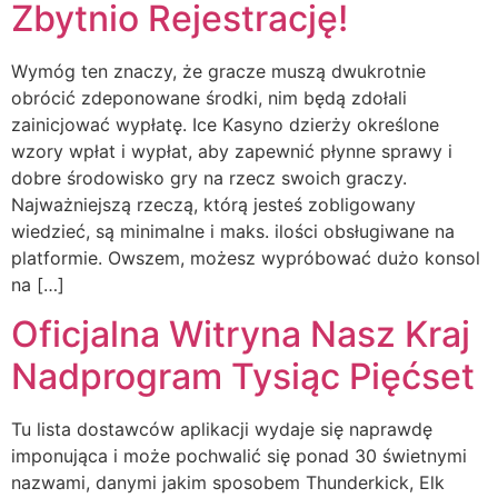
Zbytnio Rejestrację!
Wymóg ten znaczy, że gracze muszą dwukrotnie
obrócić zdeponowane środki, nim będą zdołali
zainicjować wypłatę. Ice Kasyno dzierży określone
wzory wpłat i wypłat, aby zapewnić płynne sprawy i
dobre środowisko gry na rzecz swoich graczy.
Najważniejszą rzeczą, którą jesteś zobligowany
wiedzieć, są minimalne i maks. ilości obsługiwane na
platformie. Owszem, możesz wypróbować dużo konsol
na […]
Oficjalna Witryna Nasz Kraj
Nadprogram Tysiąc Pięćset
Tu lista dostawców aplikacji wydaje się naprawdę
imponująca i może pochwalić się ponad 30 świetnymi
nazwami, danymi jakim sposobem Thunderkick, Elk