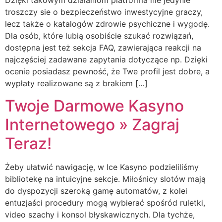
Dzięki takowym działaniom platforma nie jedynie
troszczy sie o bezpieczeństwo inwestycyjne graczy,
lecz także o katalogów zdrowie psychiczne i wygodę.
Dla osób, które lubią osobiście szukać rozwiązań,
dostępna jest też sekcja FAQ, zawierająca reakcji na
najczęściej zadawane zapytania dotyczące np. Dzięki
ocenie posiadasz pewność, że Twe profil jest dobre, a
wypłaty realizowane są z brakiem […]
Twoje Darmowe Kasyno
Internetowego » Zagraj
Teraz!
Żeby ułatwić nawigację, w Ice Kasyno podzieliliśmy
bibliotekę na intuicyjne sekcje. Miłośnicy slotów mają
do dyspozycji szeroką gamę automatów, z kolei
entuzjaści procedury mogą wybierać spośród ruletki,
video szachy i konsol błyskawicznych. Dla tychże,