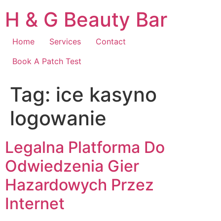
Skip
H & G Beauty Bar
to
content
Home
Services
Contact
Book A Patch Test
Tag:
ice kasyno
logowanie
Legalna Platforma Do
Odwiedzenia Gier
Hazardowych Przez
Internet