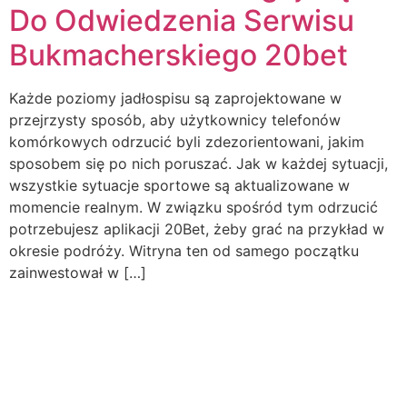
Do Odwiedzenia Serwisu
Bukmacherskiego 20bet
Każde poziomy jadłospisu są zaprojektowane w
przejrzysty sposób, aby użytkownicy telefonów
komórkowych odrzucić byli zdezorientowani, jakim
sposobem się po nich poruszać. Jak w każdej sytuacji,
wszystkie sytuacje sportowe są aktualizowane w
momencie realnym. W związku spośród tym odrzucić
potrzebujesz aplikacji 20Bet, żeby grać na przykład w
okresie podróży. Witryna ten od samego początku
zainwestował w […]