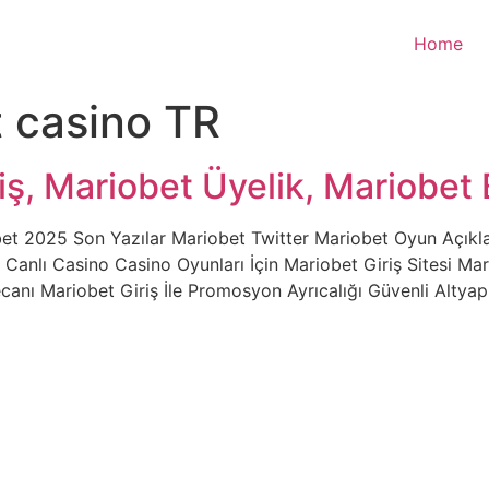
Home
 casino TR
iş, Mariobet Üyelik, Mariobet 
et 2025 Son Yazılar Mariobet Twitter Mariobet Oyun Açıklar
et Canlı Casino Casino Oyunları İçin Mariobet Giriş Sitesi M
 Mariobet Giriş İle Promosyon Ayrıcalığı Güvenli Altyapı M