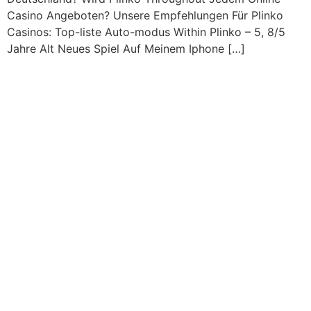
Casino Angeboten? Unsere Empfehlungen Für Plinko
Casinos: Top-liste Auto-modus Within Plinko – 5, 8/5
Jahre Alt Neues Spiel Auf Meinem Iphone […]