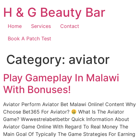
Skip
H & G Beauty Bar
to
content
Home
Services
Contact
Book A Patch Test
Category:
aviator
Play Gameplay In Malawi
With Bonuses!
Aviator Perform Aviator Bet Malawi Online! Content Why
Choose Bet365 For Aviator?
What Is The Aviator
Game? Wwwestrelabetbetbr Quick Information About
Aviator Game Online With Regard To Real Money The
Main Goal Of Typically The Game Strategies For Earning