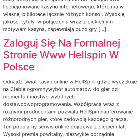
licencjonowane kasyno internetowego, które ma w
własnej bibliotece łącznie różnych konsol. Wysokiej
jakości tytuły, w połączeniu wraz z piekielnym
motywem kasyna, zapewniają dużo gry […]
Zaloguj Się Na Formalnej
Stronie Www Hellspin W
Polsce
Odnajdź świat kasyn online w HellSpin, gdzie wyczekuje
na Ciebie ogromnywybór automatów do gier od
momentu mnóstwo wybitnych
dostawcówoprogramowania. Współpraca wraz z
różnymi producentami pozwala HellSpin naoferowanie
różnorodnych gier, które zadowolą każdego gracza.
Ten popularny serwis online dojrzewa z biegiem lat.
Wysoki premia powitalny, niezwykle porządnie