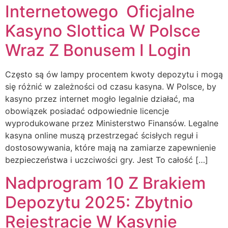
Internetowego ️ Oficjalne
Kasyno Slottica W Polsce
Wraz Z Bonusem I Login
Często są ów lampy procentem kwoty depozytu i mogą
się różnić w zależności od czasu kasyna. W Polsce, by
kasyno przez internet mogło legalnie działać, ma
obowiązek posiadać odpowiednie licencje
wyprodukowane przez Ministerstwo Finansów. Legalne
kasyna online muszą przestrzegać ścisłych reguł i
dostosowywania, które mają na zamiarze zapewnienie
bezpieczeństwa i uczciwości gry. Jest To całość […]
Nadprogram 10 Z Brakiem
Depozytu 2025: Zbytnio
Rejestrację W Kasynie