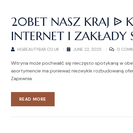
20BET NASZ KRAJ ᐉ 
INTERNET I ZAKŁADY
HGBEAUTYBAR.CO.UK
JUNE 22, 2025
0 COM
Witryna może pochwalić się nieczęsto spotykaną w o
asortymencie ma ponieważ niezwykle rozbudowaną ofe
Zapewnia
READ MORE