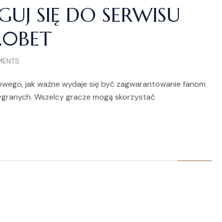
UJ SIĘ DO SERWISU
20BET
MENTS
owego, jak ważne wydaje się być zagwarantowanie fanom
ygranych. Wszelcy gracze mogą skorzystać