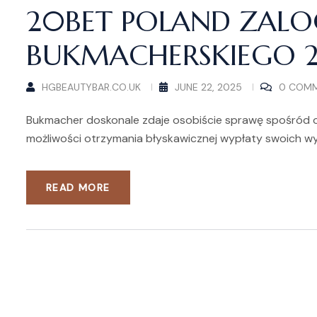
20BET POLAND ZALOG
BUKMACHERSKIEGO 
HGBEAUTYBAR.CO.UK
JUNE 22, 2025
0 COM
Bukmacher doskonale zdaje osobiście sprawę spośród 
możliwości otrzymania błyskawicznej wypłaty swoich w
READ MORE