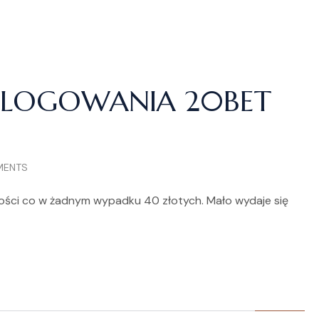
O LOGOWANIA 20BET
MENTS
ości co w żadnym wypadku 40 złotych. Mało wydaje się