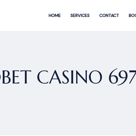
HOME
SERVICES
CONTACT
BOO
BET CASINO 69