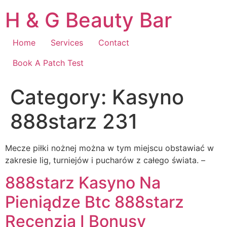
Skip
H & G Beauty Bar
to
content
Home
Services
Contact
Book A Patch Test
Category:
Kasyno
888starz 231
Mecze piłki nożnej można w tym miejscu obstawiać w
zakresie lig, turniejów i pucharów z całego świata. –
888starz Kasyno Na
Pieniądze Btc 888starz
Recenzja I Bonusy