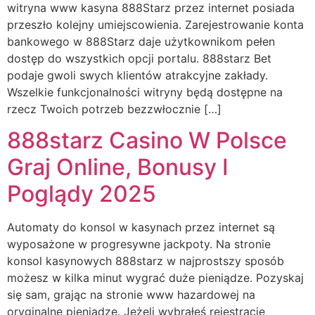
witryna www kasyna 888Starz przez internet posiada
przeszło kolejny umiejscowienia. Zarejestrowanie konta
bankowego w 888Starz daje użytkownikom pełen
dostęp do wszystkich opcji portalu. 888starz Bet
podaje gwoli swych klientów atrakcyjne zakłady.
Wszelkie funkcjonalności witryny będą dostępne na
rzecz Twoich potrzeb bezzwłocznie […]
888starz Casino W Polsce
Graj Online, Bonusy I
Poglądy 2025
Automaty do konsol w kasynach przez internet są
wyposażone w progresywne jackpoty. Na stronie
konsol kasynowych 888starz w najprostszy sposób
możesz w kilka minut wygrać duże pieniądze. Pozyskaj
się sam, grając na stronie www hazardowej na
oryginalne pieniądze. Jeżeli wybrałeś rejestrację