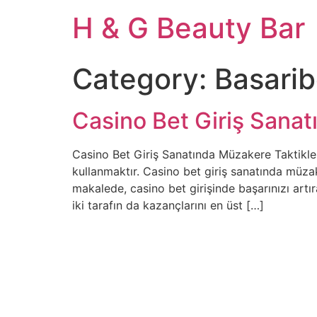
Skip
H & G Beauty Bar
to
content
Category:
Basarib
Casino Bet Giriş Sanat
Casino Bet Giriş Sanatında Müzakere Taktikler
kullanmaktır. Casino bet giriş sanatında müzake
makalede, casino bet girişinde başarınızı artı
iki tarafın da kazançlarını en üst […]