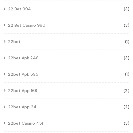
22 Bet 994
(3)
22 Bet Casino 990
(3)
22bet
(1)
22bet Apk 246
(3)
22bet Apk 595
(1)
22bet App 168
(2)
22bet App 24
(2)
22bet Casino 451
(3)