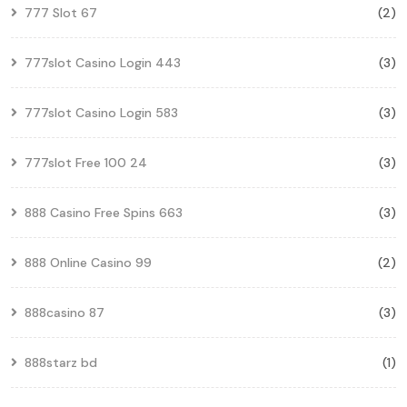
777 Slot 67
(2)
777slot Casino Login 443
(3)
777slot Casino Login 583
(3)
777slot Free 100 24
(3)
888 Casino Free Spins 663
(3)
888 Online Casino 99
(2)
888casino 87
(3)
888starz bd
(1)