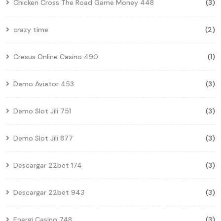
Chicken Cross The Road Game Money 448
(3)
crazy time
(2)
Cresus Online Casino 490
(1)
Demo Aviator 453
(3)
Demo Slot Jili 751
(3)
Demo Slot Jili 877
(3)
Descargar 22bet 174
(3)
Descargar 22bet 943
(3)
Energi Casino 748
(3)