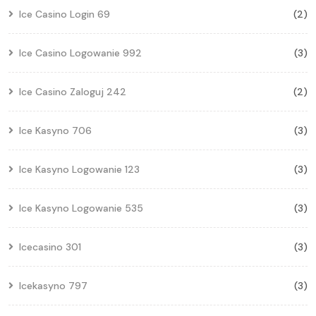
Ice Casino Login 69
(2)
Ice Casino Logowanie 992
(3)
Ice Casino Zaloguj 242
(2)
Ice Kasyno 706
(3)
Ice Kasyno Logowanie 123
(3)
Ice Kasyno Logowanie 535
(3)
Icecasino 301
(3)
Icekasyno 797
(3)