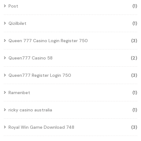
Post
(1)
Qizilbilet
(1)
Queen 777 Casino Login Register 750
(3)
Queen777 Casino 58
(2)
Queen777 Register Login 750
(3)
Ramenbet
(1)
ricky casino australia
(1)
Royal Win Game Download 748
(3)