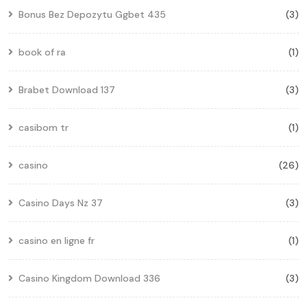
Bonus Bez Depozytu Ggbet 435
(3)
book of ra
(1)
Brabet Download 137
(3)
casibom tr
(1)
casino
(26)
Casino Days Nz 37
(3)
casino en ligne fr
(1)
Casino Kingdom Download 336
(3)