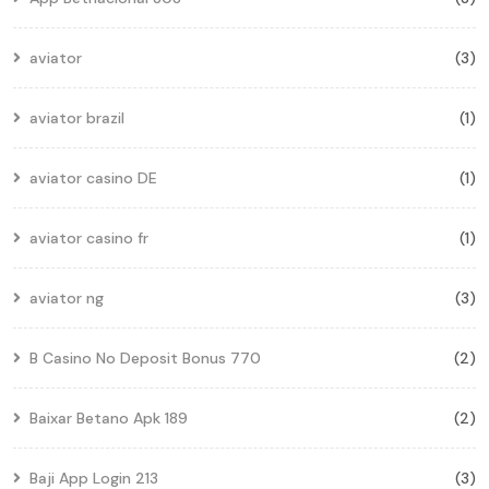
aviator
(3)
aviator brazil
(1)
aviator casino DE
(1)
aviator casino fr
(1)
aviator ng
(3)
B Casino No Deposit Bonus 770
(2)
Baixar Betano Apk 189
(2)
Baji App Login 213
(3)