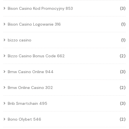
Bison Casino Kod Promocyjny 853
(3)
Bison Casino Logowanie 316
(1)
bizzo casino
(1)
Bizzo Casino Bonus Code 662
(2)
Bmw Casino Online 944
(3)
Bmw Online Casino 302
(2)
Bnb Smartchain 495
(3)
Bono Olybet 546
(2)