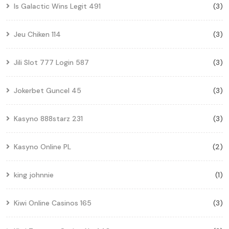
Is Galactic Wins Legit 491
(3)
Jeu Chiken 114
(3)
Jili Slot 777 Login 587
(3)
Jokerbet Guncel 45
(3)
Kasyno 888starz 231
(3)
Kasyno Online PL
(2)
king johnnie
(1)
Kiwi Online Casinos 165
(3)