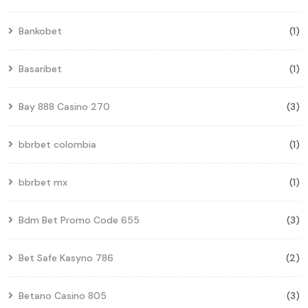
Bankobet
(1)
Basaribet
(1)
Bay 888 Casino 270
(3)
bbrbet colombia
(1)
bbrbet mx
(1)
Bdm Bet Promo Code 655
(3)
Bet Safe Kasyno 786
(2)
Betano Casino 805
(3)