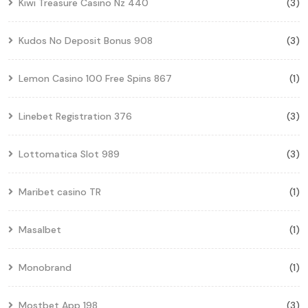
Kiwi Treasure Casino Nz 440
(3)
Kudos No Deposit Bonus 908
(3)
Lemon Casino 100 Free Spins 867
(1)
Linebet Registration 376
(3)
Lottomatica Slot 989
(3)
Maribet casino TR
(1)
Masalbet
(1)
Monobrand
(1)
Mostbet App 198
(3)