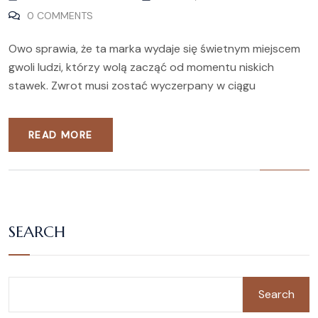
0 COMMENTS
Owo sprawia, że ta marka wydaje się świetnym miejscem
gwoli ludzi, którzy wolą zacząć od momentu niskich
stawek. Zwrot musi zostać wyczerpany w ciągu
READ MORE
SEARCH
Search