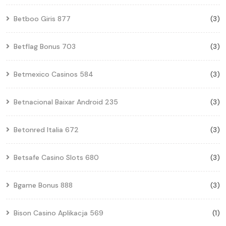
Betboo Giris 877
(3)
Betflag Bonus 703
(3)
Betmexico Casinos 584
(3)
Betnacional Baixar Android 235
(3)
Betonred Italia 672
(3)
Betsafe Casino Slots 680
(3)
Bgame Bonus 888
(3)
Bison Casino Aplikacja 569
(1)