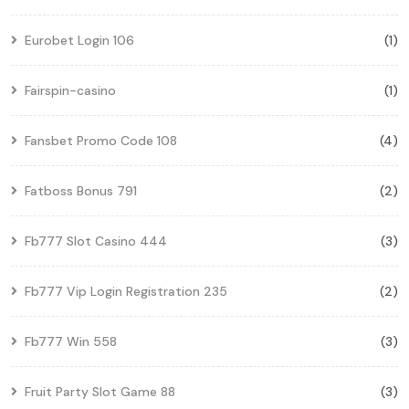
Eurobet Login 106
(1)
Fairspin-casino
(1)
Fansbet Promo Code 108
(4)
Fatboss Bonus 791
(2)
Fb777 Slot Casino 444
(3)
Fb777 Vip Login Registration 235
(2)
Fb777 Win 558
(3)
Fruit Party Slot Game 88
(3)