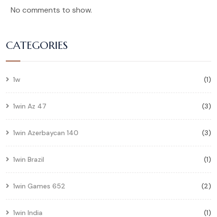
No comments to show.
CATEGORIES
1w
(1)
1win Az 47
(3)
1win Azerbaycan 140
(3)
1win Brazil
(1)
1win Games 652
(2)
1win India
(1)