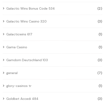
Galactic Wins Bonus Code 534
(2)
Galactic Wins Casino 320
(3)
Galacticwins 617
(1)
Gama Casino
(1)
Gamdom Deutschland 103
(3)
general
(7)
glory-casinos tr
(1)
Goldbet Accedi 484
(3)