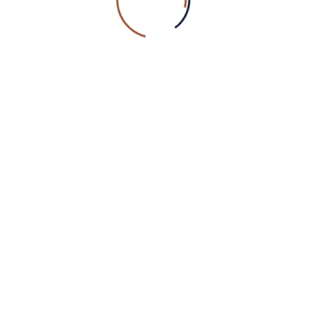
Bdm Bet Promo Code 655
(3)
Bet Safe Kasyno 786
(2)
Betano Casino 805
(3)
Betboo Giris 877
(3)
Betflag Bonus 703
(3)
Betmexico Casinos 584
(3)
Betnacional Baixar Android 235
(3)
Betonred Italia 672
(3)