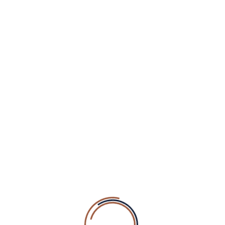
B Casino No Deposit Bonus 770
(2)
Baixar Betano Apk 189
(2)
Baji App Login 213
(3)
Bankobet
(1)
Basaribet
(1)
Bay 888 Casino 270
(3)
bbrbet colombia
(1)
bbrbet mx
(1)