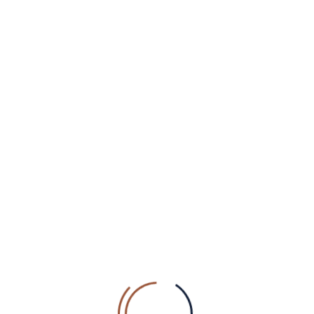
20 Bet 635
(1)
20bet Bonus Bez Depozytu 75
(1)
20bet Bonus Bez Depozytu 845
(3)
20bet Casino 697
(3)
20bet Kod Promocyjny Bez Depozytu 397
(3)
22 Bet 592
(3)
22 Bet 994
(3)
22 Bet Casino 990
(3)