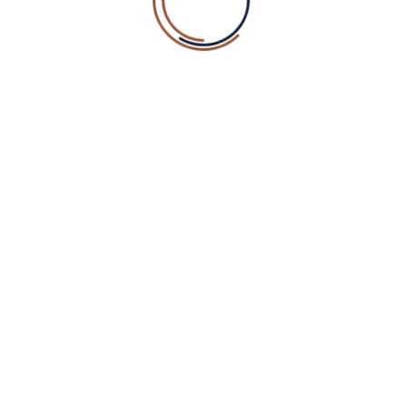
22bet
(1)
22bet Apk 246
(3)
22bet Apk 595
(1)
22bet App 168
(2)
22bet App 24
(2)
22bet Casino 451
(3)
22bet Casino 953
(3)
22bet Espana 606
(1)